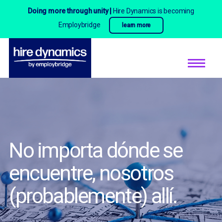
Doing more through unity |
Hire Dynamics is becoming
Employbridge
learn more
No importa dónde se
encuentre,
nosotros
(probablemente) allí.