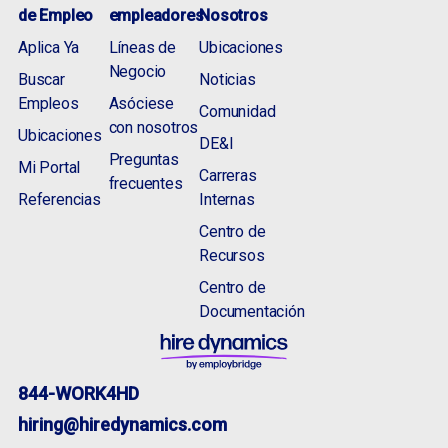
de Empleo
empleadores
Nosotros
Aplica Ya
Líneas de
Ubicaciones
Negocio
Buscar
Noticias
Empleos
Asóciese
Comunidad
con nosotros
Ubicaciones
DE&I
Preguntas
Mi Portal
Carreras
frecuentes
Referencias
Internas
Centro de
Recursos
Centro de
Documentación
844-WORK4HD
hiring@hiredynamics.com