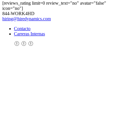
[reviews_rating limit=0 review_text="no" avatar="false"
icon="no"]
844-WORK4HD
hiring@hiredynamics.com
Contacto
Carreras Internas