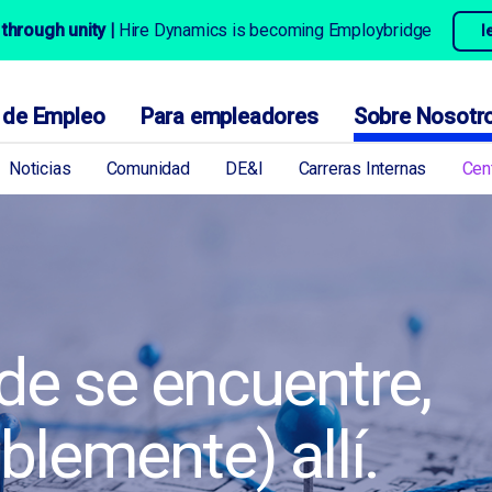
through unity |
Hire Dynamics is becoming Employbridge
l
s de Empleo
Para empleadores
Sobre Nosotr
Noticias
Comunidad
DE&I
Carreras Internas
Cen
e se encuentre,
lemente) allí.