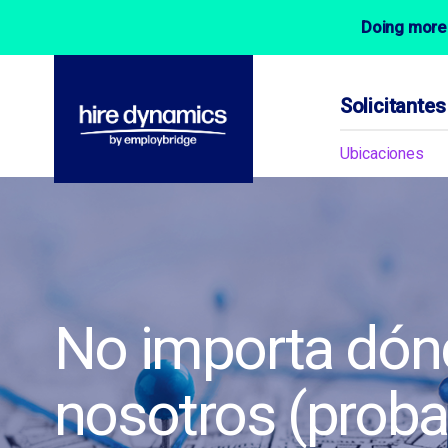
Doing more 
Solicitante
Ubicaciones
No importa dónd
nosotros (probab