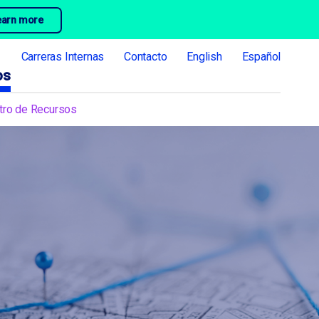
earn more
Carreras Internas
Contacto
English
Español
os
tro de Recursos