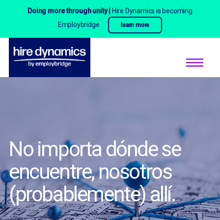
Doing more through unity |
Hire Dynamics is becoming
Employbridge
learn more
No importa dónde se
encuentre,
nosotros
(probablemente) allí.